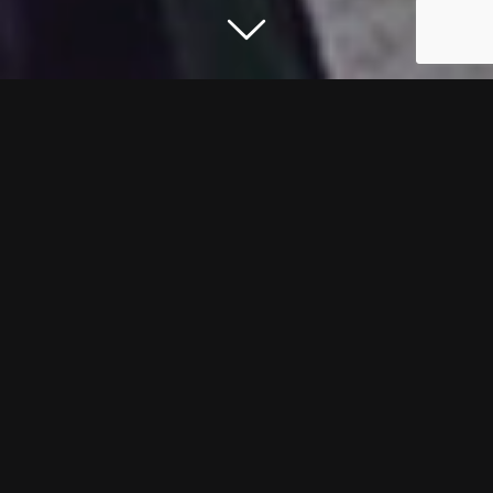
Ramon de Copons
i Josepa de
Sarriera
Els personatges dels gegants
són Ramon de Copons, primer
marquès de Moja, títol concedit
el 1702, amb el nom de senyor
de la Torre de Moja, i Josepa de